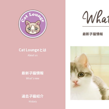
最新子猫情報
Cat Loungeとは
About us
最新子猫情報
What's new
過去子猫紹介
History