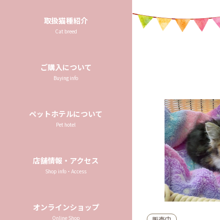
取扱猫種紹介
Cat breed
ご購入について
Buying info
ペットホテルについて
Pet hotel
店舗情報・アクセス
Shop info・Access
オンラインショップ
Online Shop
販売中