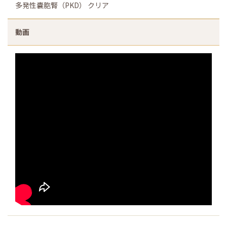
多発性嚢胞腎（PKD） クリア
動画